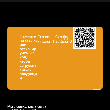
Нажмите
Скачать
Скачать
на ссылку
каталог-1
каталог-2
или
отсканир
уйте QR-
код,
чтобы
загрузить
каталог
продукци
и.
Мы в социальных сетях