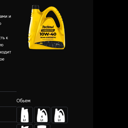
рами и
о
ть к
ую
дходит
бое
Обьем