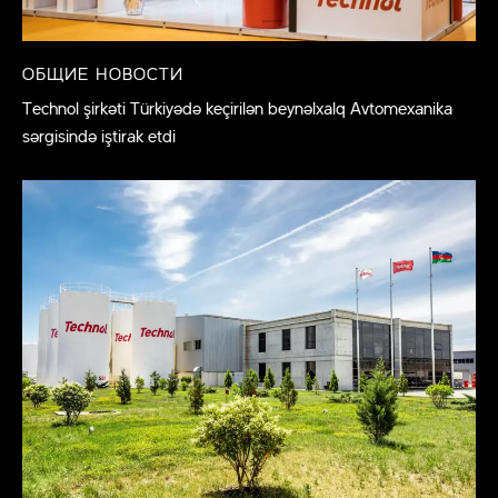
ОБЩИЕ НОВОСТИ
Technol şirkəti Türkiyədə keçirilən beynəlxalq Avtomexanika
sərgisində iştirak etdi