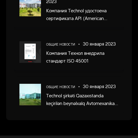
2023
Компания Technol удостоена
сертификата API (American
Petroleum Institute)
Американского Института Нефти
30 января 2023
ОБЩИЕ НОВОСТИ
Компания Технол внедрила
стандарт ISO 45001
30 января 2023
ОБЩИЕ НОВОСТИ
Technol şirkəti Qazaxıstanda
keçirilən beynəlxalq Avtomexanika
sərgisində iştirak etdi.