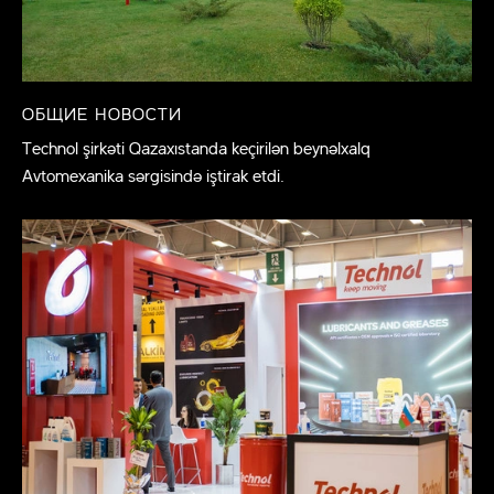
ОБЩИЕ НОВОСТИ
Technol şirkəti Qazaxıstanda keçirilən beynəlxalq
Avtomexanika sərgisində iştirak etdi.