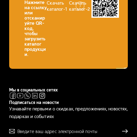
Нажмите
Скачать
Скачать
на ссылку
каталог-1
каталог-2
или
отсканир
уйте QR-
код,
чтобы
загрузить
каталог
продукци
и.
Мы в социальных сетях
Подписаться на новости
Узнавайте первыми о скидках, предложениях, новостях,
подарках и событиях
Отправля