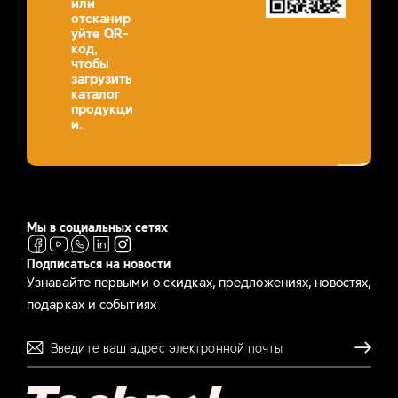
или
отсканир
уйте QR-
код,
чтобы
загрузить
каталог
продукци
и.
Мы в социальных сетях
Подписаться на новости
Узнавайте первыми о скидках, предложениях, новостях,
подарках и событиях
Отправля