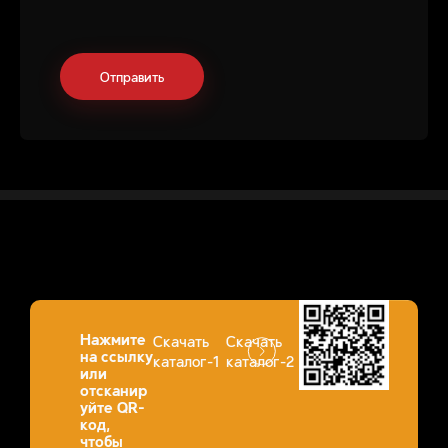
Нажмите
Скачать
Скачать
на ссылку
каталог-1
каталог-2
или
отсканир
уйте QR-
код,
чтобы