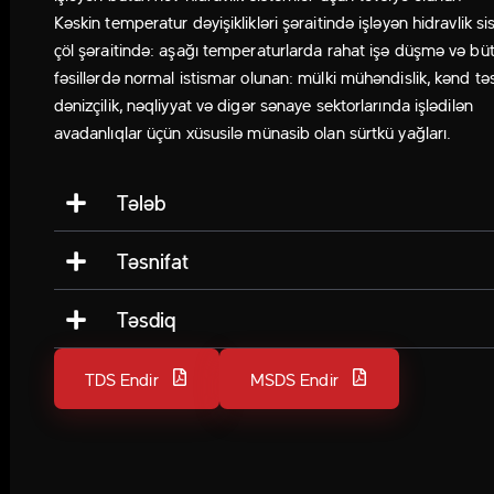
Kəskin temperatur dəyişiklikləri şəraitində işləyən hidravlik si
çöl şəraitində: aşağı temperaturlarda rahat işə düşmə və bü
fəsillərdə normal istismar olunan: mülki mühəndislik, kənd təs
dənizçilik, nəqliyyat və digər sənaye sektorlarında işlədilən
avadanlıqlar üçün xüsusilə münasib olan sürtkü yağları.
Tələb
Təsnifat
Təsdiq
TDS Endir
MSDS Endir