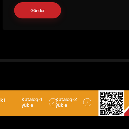
ki
Kataloq-1
Kataloq-2
yüklə
yüklə