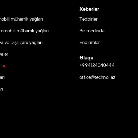
Xəbərlər
obili mühərrik yağları
Tədbirlər
tomobili mühərrik yağları
Biz mediada
a və Dişli çarx yağları
Endirimlər
elər
Əlaqə
+994124040444
ları
office@technol.az
arı
rı