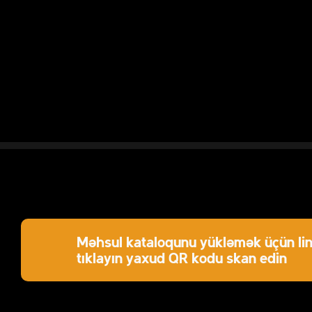
Məhsul kataloqunu yükləmək üçün lin
tıklayın yaxud QR kodu skan edin