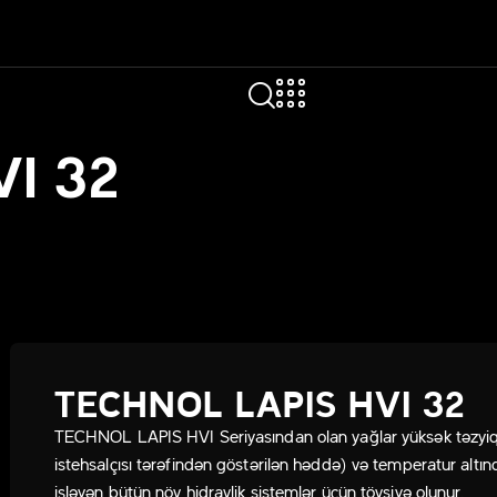
I 32
TECHNOL LAPIS HVI 32
TECHNOL LAPIS HVI Seriyasından olan yağlar yüksək təzyi
istehsalçısı tərəfindən göstərilən həddə) və temperatur altın
işləyən bütün növ hidravlik sistemlər üçün tövsiyə olunur.