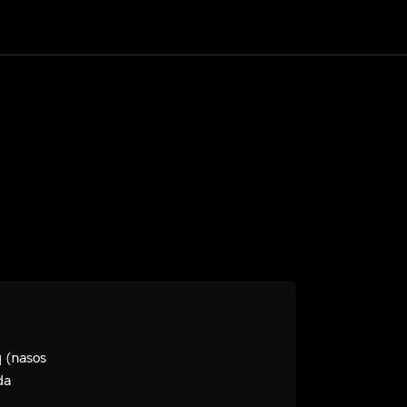
q (nasos
da