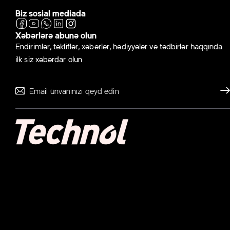
Biz sosial mediada
Xəbərlərə abunə olun
Endirimlər, təkliflər, xəbərlər, hədiyyələr və tədbirlər haqqında
ilk siz xəbərdar olun
Gönd