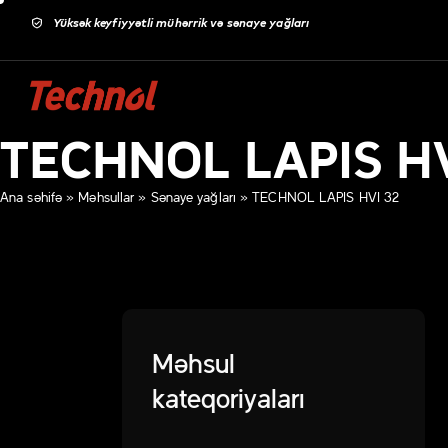
Yüksək keyfiyyətli mühərrik və sənaye yağları
TECHNOL LAPIS HV
Ana səhifə
»
Məhsullar
»
Sənaye yağları
»
TECHNOL LAPIS HVI 32
Məhsul
kateqoriyaları