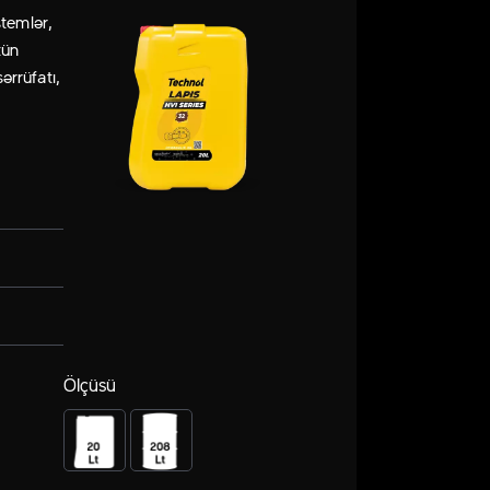
stemlər,
tün
ərrüfatı,
Ölçüsü