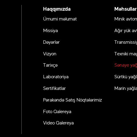
Haqqımızda
Məhsullar
Ümumi məlumat
Minik avtom
Missiya
Ağır yük av
Dəyərlər
Transmissiy
Vizyon
Texniki may
ər
Tarixçə
Sənaye yağ
Laboratoriya
Sürtkü yağl
Sertifikatlar
Marin yağla
Pərakəndə Satış Nöqtələrimiz
Foto Qalereya
Video Qalereya