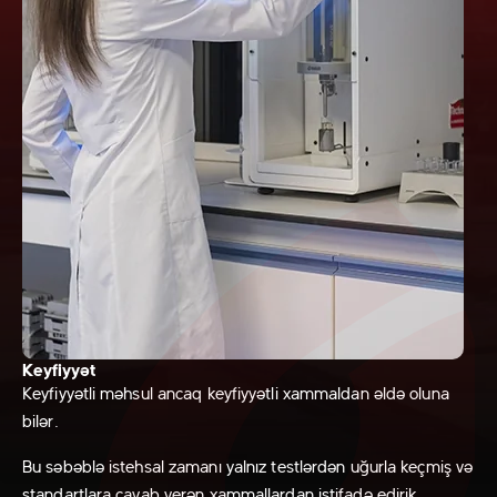
Keyfiyyət
Keyfiyyətli məhsul
ancaq keyfiyyətli xammaldan əldə oluna
bilər.
Bu səbəblə istehsal zamanı yalnız testlərdən uğurla keçmiş və
standartlara cavab verən xammallardan istifadə edirik