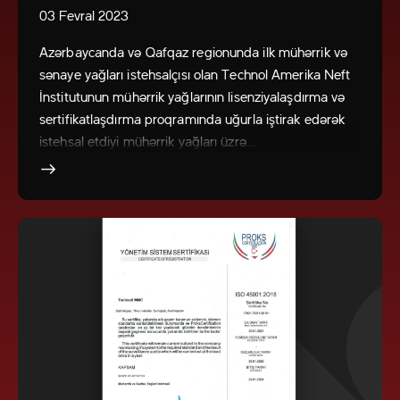
03 Fevral 2023
Azərbaycanda və Qafqaz regionunda ilk mühərrik və
sənaye yağları istehsalçısı olan Technol Amerika Neft
İnstitutunun mühərrik yağlarının lisenziyalaşdırma və
sertifikatlaşdırma proqramında uğurla iştirak edərək
istehsal etdiyi mühərrik yağları üzrə…