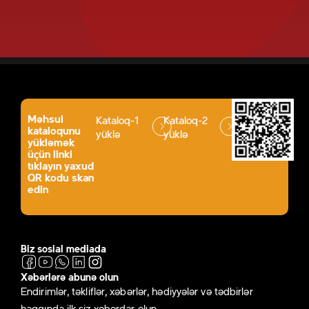
Məhsul
Kataloq-1
Kataloq-2
kataloqunu
yüklə
yüklə
yükləmək
üçün linki
tıklayın yaxud
QR kodu skan
edin
Biz sosial mediada
Xəbərlərə abunə olun
Endirimlər, təkliflər, xəbərlər, hədiyyələr və tədbirlər
haqqında ilk siz xəbərdar olun