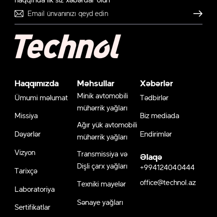
Göndər
Haqqımızda
Məhsullar
Xəbərlər
Minik avtomobili
Ümumi məlumat
Tədbirlər
mühərrik yağları
Missiya
Biz mediada
Ağır yük avtomobili
Dəyərlər
Endirimlər
mühərrik yağları
Vizyon
Transmissiya və
Əlaqə
Dişli çarx yağları
+994124040444
Tarixçə
office@technol.az
Texniki mayelər
Laboratoriya
Sənaye yağları
Sertifikatlar