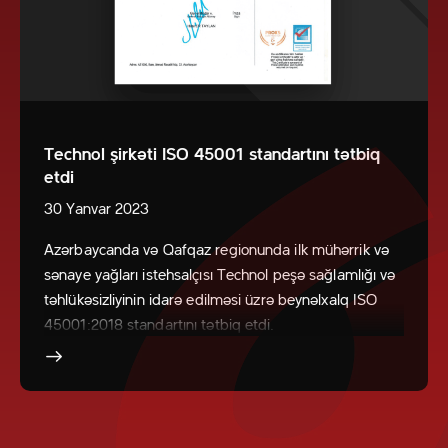
Technol şirkəti ISO 45001 standartını tətbiq
etdi
30 Yanvar 2023
Azərbaycanda və Qafqaz regionunda ilk mühərrik və
sənaye yağları istehsalçısı Technol peşə sağlamlığı və
təhlükəsizliyinin idarə edilməsi üzrə beynəlxalq ISO
45001:2018 standartını tətbiq etdi.