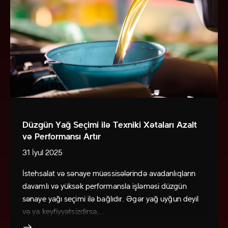
Düzgün Yağ Seçimi ilə Texniki Xətaları Azalt
və Performansı Artır
31 İyul 2025
İstehsalat və sənaye müəssisələrində avadanlıqların
davamlı və yüksək performansla işləməsi düzgün
sənaye yağı seçimi ilə bağlıdır. Əgər yağ uyğun deyil
və ya keyfiyyətsizdirsə,…