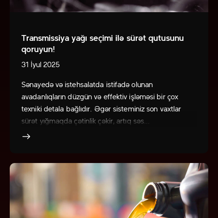
Transmissiya yağı seçimi ilə sürət qutusunu
qoruyun!
31 İyul 2025
Sənayedə və istehsalatda istifadə olunan
avadanlıqların düzgün və effektiv işləməsi bir çox
texniki detala bağlıdır. Əgər sisteminiz son vaxtlar
sürət yığmaqda çətinlik çəkir, artıq səs…