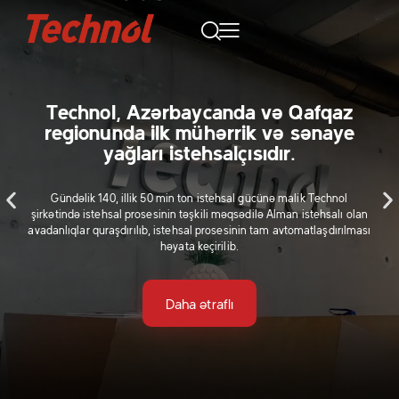
Technol, Azərbaycanda və Qafqaz
regionunda ilk mühərrik və sənaye
yağları istehsalçısıdır.
Gündəlik 140, illik 50 min ton istehsal gücünə malik Technol
şirkətində istehsal prosesinin təşkili məqsədilə Alman istehsalı olan
avadanlıqlar quraşdırılıb, istehsal prosesinin tam avtomatlaşdırılması
həyata keçirilib.
Daha ətraflı