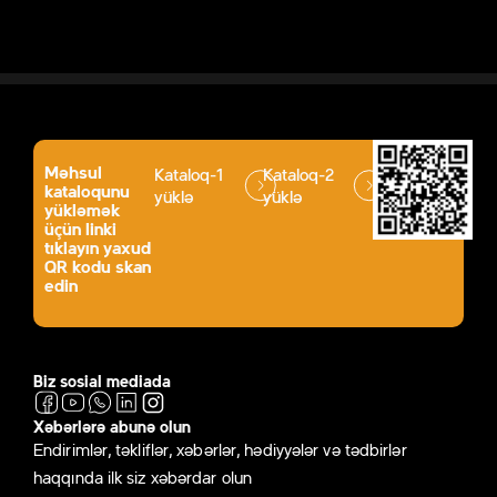
Məhsul
Kataloq-1
Kataloq-2
kataloqunu
yüklə
yüklə
yükləmək
üçün linki
tıklayın yaxud
QR kodu skan
edin
Biz sosial mediada
Xəbərlərə abunə olun
Endirimlər, təkliflər, xəbərlər, hədiyyələr və tədbirlər
haqqında ilk siz xəbərdar olun