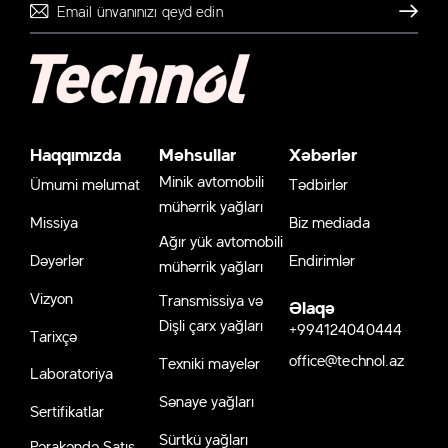
Göndər
Haqqımızda
Məhsullar
Xəbərlər
Minik avtomobili
Ümumi məlumat
Tədbirlər
mühərrik yağları
Missiya
Biz mediada
Ağır yük avtomobili
Dəyərlər
Endirimlər
mühərrik yağları
Vizyon
Transmissiya və
Əlaqə
Dişli çarx yağları
+994124040444
Tarixçə
office@technol.az
Texniki mayelər
Laboratoriya
Sənaye yağları
Sertifikatlar
Sürtkü yağları
Pərakəndə Satış