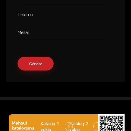
Məhsul
Kataloq-1
Kataloq-2
kataloqunu
yüklə
yüklə