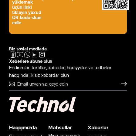
yükləmək
üçün linki
tıklayın yaxud
QR kodu skan
edin
Biz sosial mediada
Xəbərlərə abunə olun
Endirimlər, təkliflər, xəbərlər, hədiyyələr və tədbirlər
haqqında ilk siz xəbərdar olun
Göndər
Haqqımızda
Məhsullar
Xəbərlər
Minik avtomobili