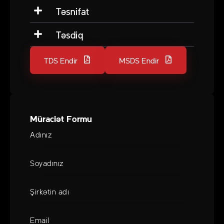
Təsnifat
Təsdiq
TDS Endir
MSDS Endir
Müraciət Formu