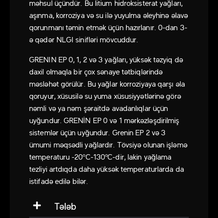
məhsul üçündür. Bu litium hidroksisterat yağları,
aşınma, korroziya və su ilə yuyulma əleyhinə əlavə
qorunmanı təmin etmək üçün hazırlanır. 0-dan 3-
ə qədər NLGI sinifləri mövcuddur.
GRENIN EP 0, 1, 2 və 3 yağları, yüksək təzyiq də
daxil olmaqla bir çox sənaye tətbiqlərində
məsləhət görülür. Bu yağlar korroziyaya qarşı əla
qoruyur, xüsusilə su yuma xüsusiyyətlərinə görə
nəmli və ya nəm şəraitdə avadanlıqlar üçün
uyğundur. GRENİN EP 0 və 1 mərkəzləşdirilmiş
sistemlər üçün uyğundur. Grenin EP 2 və 3
ümumi məqsədli yağlardır. Tövsiyə olunan işləmə
temperaturu -20ºC-130ºC-dir, lakin yağlama
tezliyi artdıqda daha yüksək temperaturlarda da
istifadə edilə bilər.
Tələb