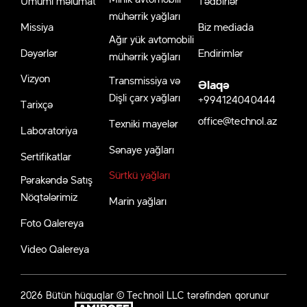
Ümumi məlumat
Tədbirlər
mühərrik yağları
Missiya
Biz mediada
Ağır yük avtomobili
Dəyərlər
Endirimlər
mühərrik yağları
Vizyon
Transmissiya və
Əlaqə
Dişli çarx yağları
+994124040444
Tarixçə
office@technol.az
Texniki mayelər
Laboratoriya
Sənaye yağları
Sertifikatlar
Sürtkü yağları
Pərakəndə Satış
Nöqtələrimiz
Marin yağları
Foto Qalereya
Video Qalereya
2026 Bütün hüquqlar © Technoil LLC tərəfindən qorunur