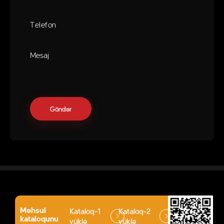
Məhsul
Kataloq-1
Kataloq-2
kataloqunu
yüklə
yüklə