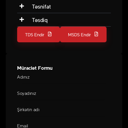
Təsnifat
Təsdiq
TDS Endir
MSDS Endir
Müraciət Formu