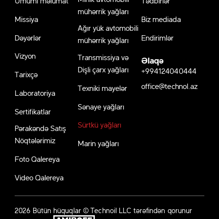
Ümumi məlumat
Tədbirlər
mühərrik yağları
Missiya
Biz mediada
Ağır yük avtomobili
Dəyərlər
Endirimlər
mühərrik yağları
Vizyon
Transmissiya və
Əlaqə
Dişli çarx yağları
+994124040444
Tarixçə
office@technol.az
Texniki mayelər
Laboratoriya
Sənaye yağları
Sertifikatlar
Sürtkü yağları
Pərakəndə Satış
Nöqtələrimiz
Marin yağları
Foto Qalereya
Video Qalereya
2026 Bütün hüquqlar © Technoil LLC tərəfindən qorunur