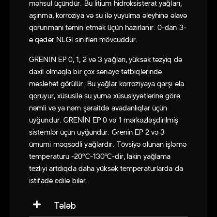
məhsul üçündür. Bu litium hidroksisterat yağları,
aşınma, korroziya və su ilə yuyulma əleyhinə əlavə
qorunmanı təmin etmək üçün hazırlanır. 0-dan 3-
ə qədər NLGI sinifləri mövcuddur.
GRENIN EP 0, 1, 2 və 3 yağları, yüksək təzyiq də
daxil olmaqla bir çox sənaye tətbiqlərində
məsləhət görülür. Bu yağlar korroziyaya qarşı əla
qoruyur, xüsusilə su yuma xüsusiyyətlərinə görə
nəmli və ya nəm şəraitdə avadanlıqlar üçün
uyğundur. GRENİN EP 0 və 1 mərkəzləşdirilmiş
sistemlər üçün uyğundur. Grenin EP 2 və 3
ümumi məqsədli yağlardır. Tövsiyə olunan işləmə
temperaturu -20ºC-130ºC-dir, lakin yağlama
tezliyi artdıqda daha yüksək temperaturlarda da
istifadə edilə bilər.
Tələb