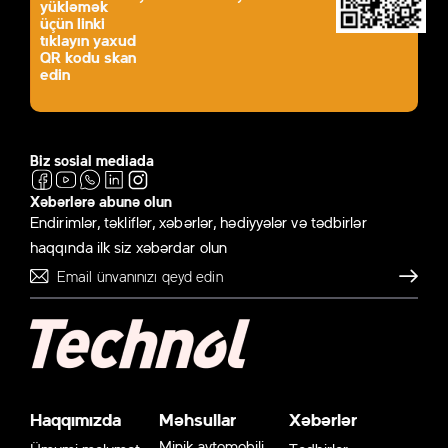
yükləmək
üçün linki
tıklayın yaxud
QR kodu skan
edin
Biz sosial mediada
Xəbərlərə abunə olun
Endirimlər, təkliflər, xəbərlər, hədiyyələr və tədbirlər
haqqında ilk siz xəbərdar olun
Göndər
Haqqımızda
Məhsullar
Xəbərlər
Minik avtomobili