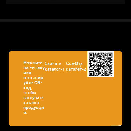
Нажмите
Скачать
Скачать
на ссылку
каталог-1
каталог-2
или
отсканир
уйте QR-
код,
чтобы
загрузить
каталог
продукци
и.