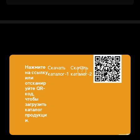
Нажмите
Скачать
Скачать
на ссылку
каталог-1
каталог-2
или
отсканир
уйте QR-
код,
чтобы
загрузить
каталог
продукци
и.