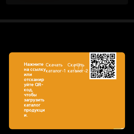
Нажмите
Скачать
Скачать
на ссылку
каталог-1
каталог-2
или
отсканир
уйте QR-
код,
чтобы
загрузить
каталог
продукци
и.