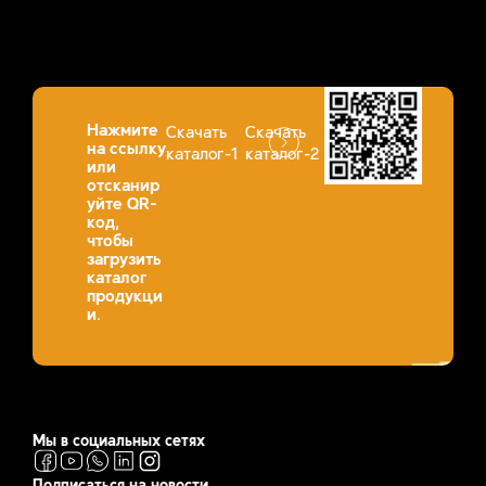
Нажмите
Скачать
Скачать
на ссылку
каталог-1
каталог-2
или
отсканир
уйте QR-
код,
чтобы
загрузить
каталог
продукци
и.
Мы в социальных сетях
Подписаться на новости