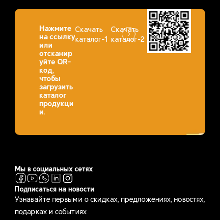
Нажмите
Скачать
Скачать
на ссылку
каталог-1
каталог-2
или
отсканир
уйте QR-
код,
чтобы
загрузить
каталог
продукци
и.
Мы в социальных сетях
Подписаться на новости
Узнавайте первыми о скидках, предложениях, новостях,
подарках и событиях