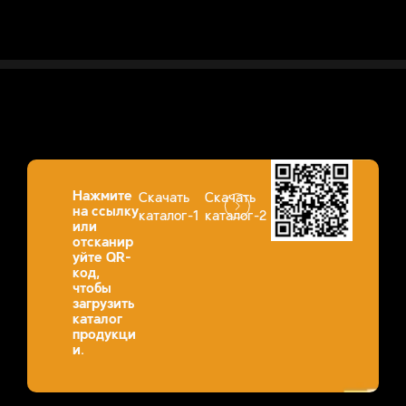
Нажмите
Скачать
Скачать
на ссылку
каталог-1
каталог-2
или
отсканир
уйте QR-
код,
чтобы
загрузить
каталог
продукци
и.