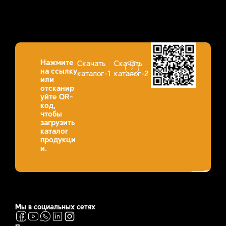
Нажмите
Скачать
Скачать
на ссылку
каталог-1
каталог-2
или
отсканир
уйте QR-
код,
чтобы
загрузить
каталог
продукци
и.
Мы в социальных сетях