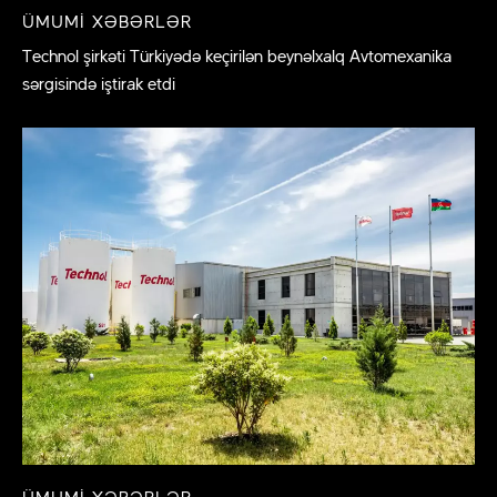
ÜMUMI XƏBƏRLƏR
Technol şirkəti Türkiyədə keçirilən beynəlxalq Avtomexanika
sərgisində iştirak etdi
ÜMUMI XƏBƏRLƏR