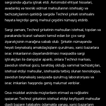
sərgisində uğurla iştirak etdi. Avtomobil ehtiyat hissələri,
avadanlıq və texniki xidmət məhsullarının istehsalçı və
təchizatçılarının qatıldığı sərgidə Technol şirkəti istehsalını
həyata keçirdiyi geniş məhsul çeşidini nümayiş etdirib.
Sərgi zamanı, Technol şirkətinin məhsulları istehsal, topdan və
pərakəndə ticarət sahəsini təmsil edən bir çox sərgi
ziyarətçisinin marağına səbəb olub. Şirkətin nümayəndə
heyəti beynəlxalq əməkdaşlıqların qurulması, xarici bazarlara
ixrac imkanlarının dəyərləndirilməsi məqsədilə sərgi
iştirakçıları ilə danışıqlar aparıb, onlara Technol markası,
zavodun istehsal gücü, tərəfdaş olduğu xammal təchizatçıları,
istehsal etdiyi məhsullar, istehsalda tətbiq olunan texnologiya,
zavodun beynəlxalq səviyyədə qurulmuş laboratoriyası və
ixrac imkanları haqqında geniş məlumat veriblər.
Qısa müddət ərzində müştərilərin etimad və rəğbətini
qazanan Technol şirkətinin istehsal etdiyi keyfiyyətli məhsullar
daxili bazarın tələbatını ödəməklə yanaşı, xarici bazarların