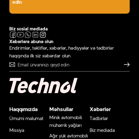
edin
Biz sosial mediada
Xəbərlərə abunə olun
Endirimlər, təkliflər, xəbərlər, hədiyyələr və tədbirlər
haqqında ilk siz xəbərdar olun
Göndər
Haqqımızda
Məhsullar
Xəbərlər
Minik avtomobili
Ümumi məlumat
Tədbirlər
mühərrik yağları
Missiya
Biz mediada
Ağır yük avtomobili