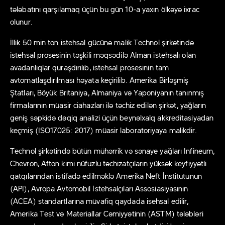
tələbatını qarşılamaq üçün bu gün 10-a yaxın ölkəyə ixrac
olunur.
İllik 50 min ton istehsal gücünə malik Technol şirkətində
istehsal prosesinin təşkili məqsədilə Alman istehsalı olan
avadanlıqlar quraşdırılıb, istehsal prosesinin tam
avtomatlaşdırılması həyata keçirilib. Amerika Birləşmiş
Ştatları, Böyük Britaniya, Almaniya və Yaponiyanın tanınmış
firmalarının müasir ciahazları ilə təchiz edilən şirkət, yağların
geniş səpkidə dəqiq analizi üçün beynəlxalq akkreditasiyadan
keçmiş (ISO17025: 2017) müasir laboratoriyaya malikdir.
Technol şirkətində bütün mühərrik və sənaye yağları Infineum,
Chevron, Afton kimi nüfuzlu təchizatçıların yüksək keyfiyyətli
qatqılarından istifadə edilməklə Amerika Neft İnstitutunun
(API), Avropa Avtomobil İstehsalçıları Assosiasiyasının
(ACEA) standartlarına müvafiq qaydada isehsal edilir,
Amerika Test və Materiallar Cəmiyyətinin (ASTM) tələbləri