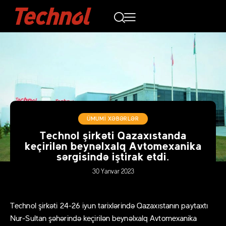
ÜMUMI XƏBƏRLƏR
Technol şirkəti Qazaxıstanda
keçirilən beynəlxalq Avtomexanika
sərgisində iştirak etdi.
30 Yanvar 2023
Technol şirkəti 24-26 iyun tarixlərində Qazaxıstanın paytaxtı
Nur-Sultan şəhərində keçirilən beynəlxalq Avtomexanika