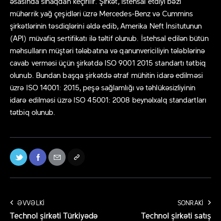
əsasında sınaqdan keçirilir. Şirkət, istehsal etdiyi bəzi
mühərrik yağ çeşidləri üzrə Mercedes-Benz və Cummins
şirkətlərinin təsdiqlərini əldə edib, Amerika Neft İnsitutunun
(API) müvafiq sertifikatı ilə təltif olunub. İstehsal edilən bütün
məhsulların müştəri tələbatına və qanunvericiliyin tələblərinə
cavab verməsi üçün şirkətdə ISO 9001 2015 standartı tətbiq
olunub. Bundan başqa şirkətdə ətraf mühitin idarə edilməsi
üzrə ISO 14001: 2015, peşə sağlamlığı və təhlükəsizliyinin
idarə edilməsi üzrə ISO 45001: 2008 beynəlxalq standartları
tətbiq olunub.
ƏVVƏLKI
SONRAKI
Technol şirkəti Türkiyədə
Technol şirkəti satış