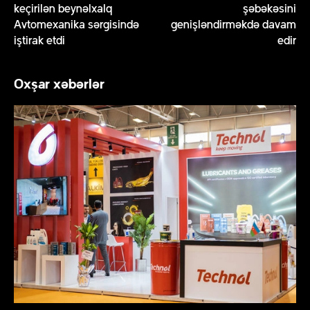
keçirilən beynəlxalq
şəbəkəsini
Avtomexanika sərgisində
genişləndirməkdə davam
iştirak etdi
edir
Oxşar xəbərlər