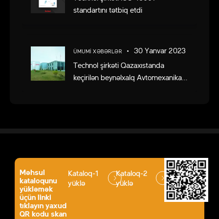
standartını tətbiq etdi
30 Yanvar 2023
ÜMUMI XƏBƏRLƏR
Technol şirkəti Qazaxıstanda
keçirilən beynəlxalq Avtomexanika
sərgisində iştirak etdi.
Məhsul
Kataloq-1
Kataloq-2
kataloqunu
yüklə
yüklə
yükləmək
üçün linki
tıklayın yaxud
QR kodu skan