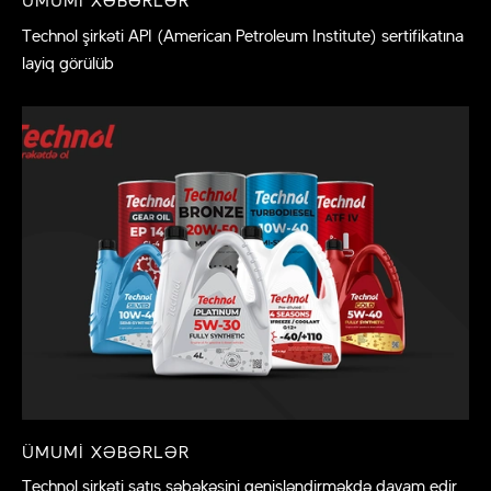
Technol şirkəti API (American Petroleum Institute) sertifikatına
layiq görülüb
ÜMUMI XƏBƏRLƏR
Technol şirkəti satış şəbəkəsini genişləndirməkdə davam edir