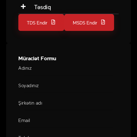
Təsdiq
TDS Endir
MSDS Endir
Müraciət Formu