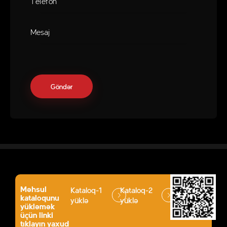
Məhsul
Kataloq-1
Kataloq-2
kataloqunu
yüklə
yüklə
yükləmək
üçün linki
tıklayın yaxud