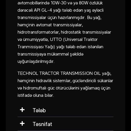
avtomobillərində 10W-30 və ya 80W özlülük
dərəcəli API GL-4 yağı tələb edən yaş əyləcli
transmissiyalar üçün hazırlanmışdır. Bu yağ,
həmçinin avtomat transmissiyalar,
hidrotransformatorlar, hidrostatik transmissiyalar
və ümumiyyətlə, UTTO (Universal Traktor
Tranmissiyası Yağı) yağı tələb edən istənilən
transmissiyaya mükəmməl şəkildə
uyğunlaşdırılmışdır.
TECHNOL TRACTOR TRANSMISSION OIL yağı,
həmçinin hidravlik sistemlər, gücləndiricili sükanlar
və hidromuftalı güc ötürücülərini yağlamaq üçün
istifadə oluna bilər.
Tələb
Təsnifat