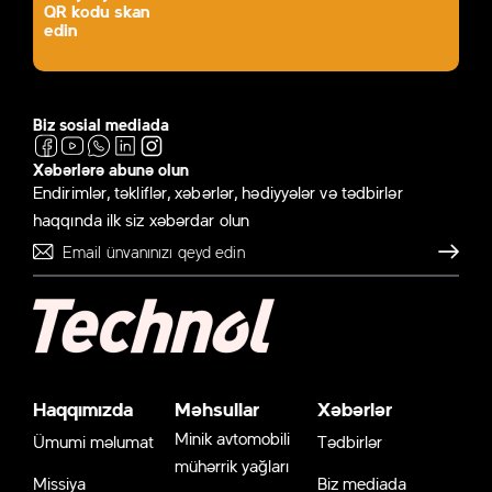
QR kodu skan
edin
Biz sosial mediada
Xəbərlərə abunə olun
Endirimlər, təkliflər, xəbərlər, hədiyyələr və tədbirlər
haqqında ilk siz xəbərdar olun
Göndər
Haqqımızda
Məhsullar
Xəbərlər
Minik avtomobili
Ümumi məlumat
Tədbirlər
mühərrik yağları
Missiya
Biz mediada