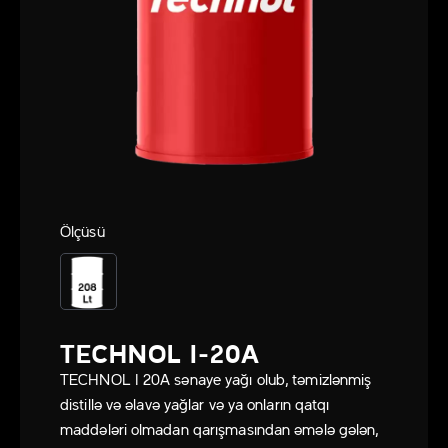
Ölçüsü
TECHNOL I-20A
TECHNOL I 20A sənaye yağı olub, təmizlənmiş
distillə və əlavə yağlar və ya onların qatqı
maddələri olmadan qarışmasından əmələ gələn,