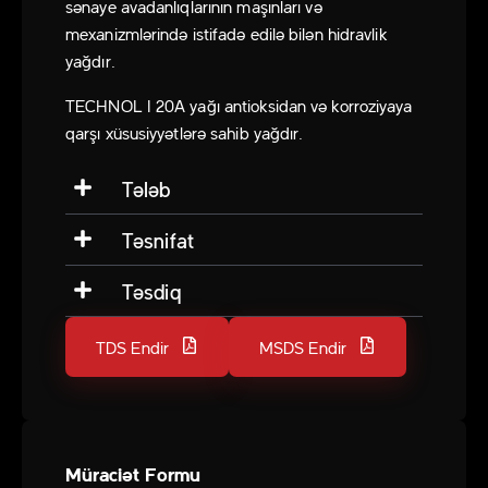
sənaye avadanlıqlarının maşınları və
mexanizmlərində istifadə edilə bilən hidravlik
yağdır.
TECHNOL I 20A yağı antioksidan və korroziyaya
qarşı xüsusiyyətlərə sahib yağdır.
Tələb
Təsnifat
Təsdiq
TDS Endir
MSDS Endir
Müraciət Formu