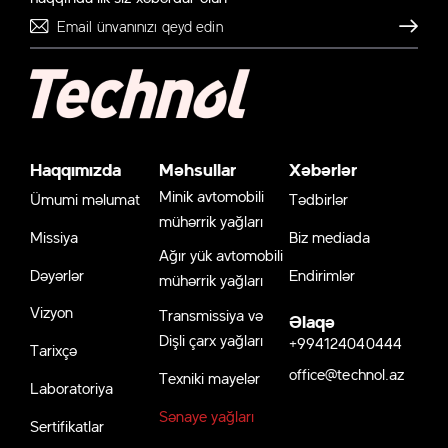
Göndər
Haqqımızda
Məhsullar
Xəbərlər
Minik avtomobili
Ümumi məlumat
Tədbirlər
mühərrik yağları
Missiya
Biz mediada
Ağır yük avtomobili
Dəyərlər
Endirimlər
mühərrik yağları
Vizyon
Transmissiya və
Əlaqə
Dişli çarx yağları
+994124040444
Tarixçə
office@technol.az
Texniki mayelər
Laboratoriya
Sənaye yağları
Sertifikatlar