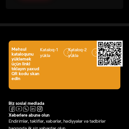
Məhsul
Kataloq-1
Kataloq-2
kataloqunu
yüklə
yüklə
yükləmək
üçün linki
tıklayın yaxud
QR kodu skan
edin
Biz sosial mediada
Xəbərlərə abunə olun
Endirimlər, təkliflər, xəbərlər, hədiyyələr və tədbirlər
haqqında ilk siz xəbərdar olun