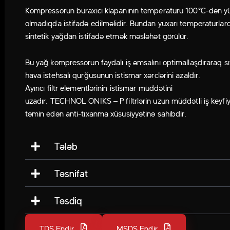
Kompressorun buraxıcı klapanının temperaturu 100°C-dən y
olmadıqda istifadə edilməlidir. Bundan yuxarı temperaturlar
sintetik yağdan istifadə etmək məsləhət görülür.
Bu yağ kompressorun faydalı iş əmsalını optimallaşdıraraq sı
hava istehsalı qurğusunun istismar xərclərini azaldır.
Ayırıcı filtr elementlərinin istismar müddətini
uzadır. TECHNOL ONIKS – P filtrlərin uzun müddətli iş keyfiy
təmin edən anti-tıxanma xüsusiyyətinə sahibdir.
Tələb
Təsnifat
Təsdiq
TDS Endir
MSDS Endir