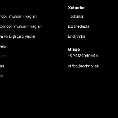
Xəbərlər
obili mühərrik yağları
Tədbirlər
tomobili mühərrik yağları
Biz mediada
a və Dişli çarx yağları
Endirimlər
elər
Əlaqə
+994124040444
ları
office@technol.az
arı
rı