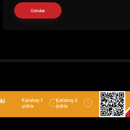
ki
Kataloq-1
Kataloq-2
yüklə
yüklə