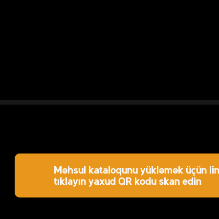
Məhsul kataloqunu yükləmək üçün lin
tıklayın yaxud QR kodu skan edin