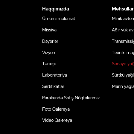
Haqqımızda
Məhsullar
Ümumi məlumat
Minik avtom
Missiya
Ağır yük av
Dəyərlər
Transmissiy
Vizyon
Texniki may
ər
Tarixçə
Sənaye yağ
Laboratoriya
Sürtkü yağl
Sertifikatlar
Marin yağla
Pərakəndə Satış Nöqtələrimiz
Foto Qalereya
Video Qalereya