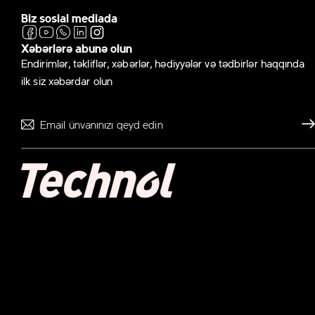
Biz sosial mediada
Xəbərlərə abunə olun
Endirimlər, təkliflər, xəbərlər, hədiyyələr və tədbirlər haqqında
ilk siz xəbərdar olun
Gönd