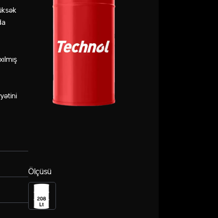
üksək
da
xılmış
yətini
Ölçüsü