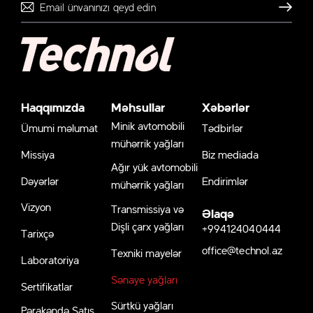
Göndər
Haqqımızda
Məhsullar
Xəbərlər
Minik avtomobili
Ümumi məlumat
Tədbirlər
mühərrik yağları
Missiya
Biz mediada
Ağır yük avtomobili
Dəyərlər
Endirimlər
mühərrik yağları
Vizyon
Transmissiya və
Əlaqə
Dişli çarx yağları
+994124040444
Tarixçə
office@technol.az
Texniki mayelər
Laboratoriya
Sənaye yağları
Sertifikatlar
Sürtkü yağları
Pərakəndə Satış