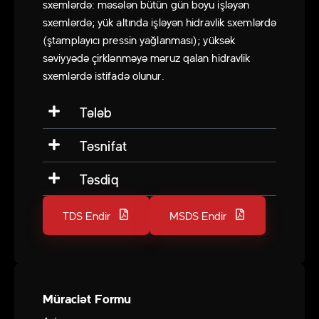
sxemlərdə: məsələn bütün gün boyu işləyən
sxemlərdə; yük altında işləyən hidravlik sxemlərdə
(ştamplayıcı pressin yağlanması); yüksək
səviyyədə çirklənməyə məruz qalan hidravlik
sxemlərdə istifadə olunur.
Tələb
Təsnifat
Təsdiq
TDS Endir
MSDS Endir
Müraciət Formu