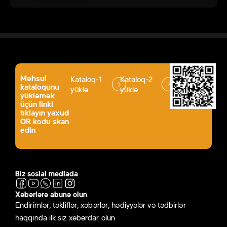
Məhsul
Kataloq-1
Kataloq-2
kataloqunu
yüklə
yüklə
yükləmək
üçün linki
tıklayın yaxud
QR kodu skan
edin
Biz sosial mediada
Xəbərlərə abunə olun
Endirimlər, təkliflər, xəbərlər, hədiyyələr və tədbirlər
haqqında ilk siz xəbərdar olun