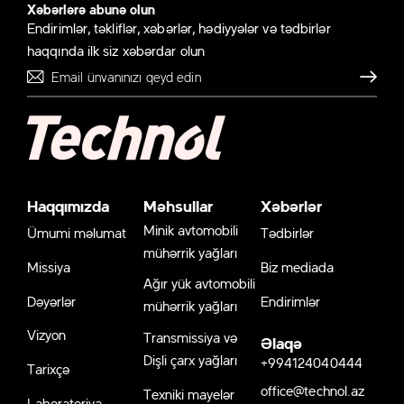
Xəbərlərə abunə olun
Endirimlər, təkliflər, xəbərlər, hədiyyələr və tədbirlər
haqqında ilk siz xəbərdar olun
Göndər
Haqqımızda
Məhsullar
Xəbərlər
Minik avtomobili
Ümumi məlumat
Tədbirlər
mühərrik yağları
Missiya
Biz mediada
Ağır yük avtomobili
Dəyərlər
Endirimlər
mühərrik yağları
Vizyon
Transmissiya və
Əlaqə
Dişli çarx yağları
+994124040444
Tarixçə
office@technol.az
Texniki mayelər
Laboratoriya