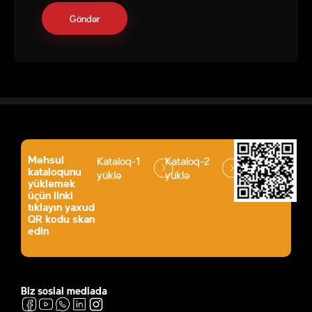
Məhsul
Kataloq-1
Kataloq-2
kataloqunu
yüklə
yüklə
yükləmək
üçün linki
tıklayın yaxud
QR kodu skan
edin
Biz sosial mediada