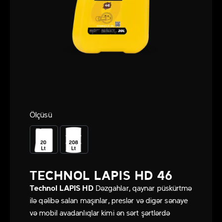
Ölçüsü
TECHNOL LAPIS HD 46
Technol
LAPIS HD
Dəzgahlar, qaynar püskürtmə
ilə qəlibə salan maşınlar, preslər və digər sənaye
və mobil avadanlıqlar kimi ən sərt şərtlərdə