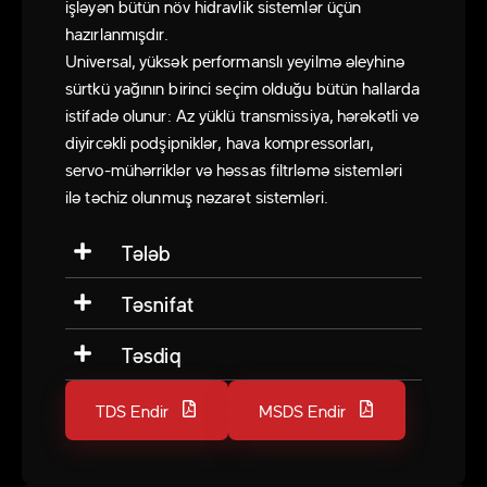
işləyən bütün növ hidravlik sistemlər üçün
hazırlanmışdır.
Universal, yüksək performanslı yeyilmə əleyhinə
sürtkü yağının birinci seçim olduğu bütün hallarda
istifadə olunur: Az yüklü transmissiya, hərəkətli və
diyircəkli podşipniklər, hava kompressorları,
servo-mühərriklər və həssas filtrləmə sistemləri
ilə təchiz olunmuş nəzarət sistemləri.
Tələb
Təsnifat
Təsdiq
TDS Endir
MSDS Endir