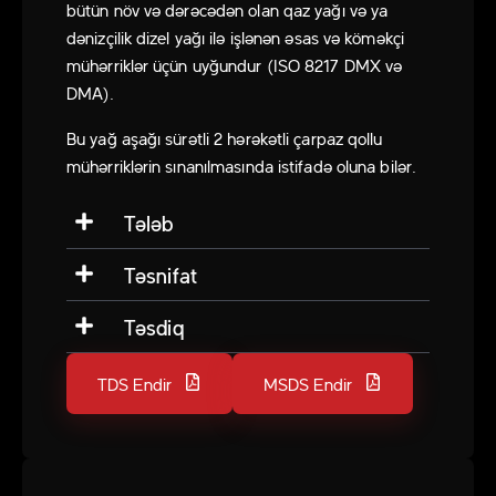
bütün növ və dərəcədən olan qaz yağı və ya
dənizçilik dizel yağı ilə işlənən əsas və köməkçi
mühərriklər üçün uyğundur (ISO 8217 DMX və
DMA).
Bu yağ aşağı sürətli 2 hərəkətli çarpaz qollu
mühərriklərin sınanılmasında istifadə oluna bilər.
Tələb
Təsnifat
Təsdiq
TDS Endir
MSDS Endir