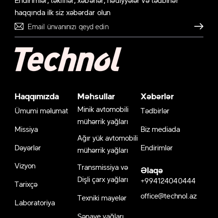
haqqında ilk siz xəbərdar olun
Göndər
Haqqımızda
Məhsullar
Xəbərlər
Minik avtomobili
Ümumi məlumat
Tədbirlər
mühərrik yağları
Missiya
Biz mediada
Ağır yük avtomobili
Dəyərlər
Endirimlər
mühərrik yağları
Vizyon
Transmissiya və
Əlaqə
Dişli çarx yağları
+994124040444
Tarixçə
office@technol.az
Texniki mayelər
Laboratoriya
Sənaye yağları