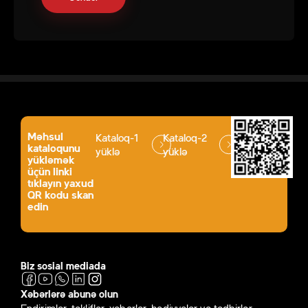
Məhsul
Kataloq-1
Kataloq-2
kataloqunu
yüklə
yüklə
yükləmək
üçün linki
tıklayın yaxud
QR kodu skan
edin
Biz sosial mediada
Xəbərlərə abunə olun
Endirimlər, təkliflər, xəbərlər, hədiyyələr və tədbirlər