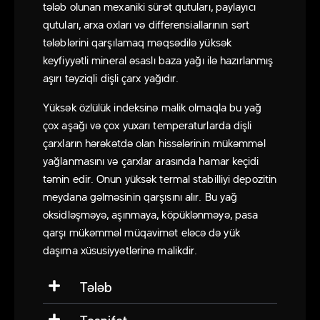
tələb olunan mexaniki sürət qutuları, paylayıcı
qutuları, arxa oxları və differensiallarının sərt
tələblərini qarşılamaq məqsədilə yüksək
keyfiyyətli mineral əsaslı baza yağı ilə hazırlanmış
aşırı təyziqli dişli çarx yağıdır.
Yüksək özlülük indeksinə malik olmaqla bu yağ
çox aşağı və çox yuxarı temperaturlarda dişli
çarxların hərəkətdə olan hissələrinin mükəmməl
yağlanmasını və çarxlar arasında hamar keçidi
təmin edir. Onun yüksək termal stabilliyi depozitin
meydana gəlməsinin qarşısını alır. Bu yağ
oksidləşməyə, aşınmaya, köpüklənməyə, pasa
qarşı mükəmməl müqavimət eləcə də yük
daşıma xüsusiyyətlərinə malikdir.
Tələb