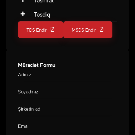
Təsnifat
Təsdiq
TDS Endir
MSDS Endir
Müraciət Formu