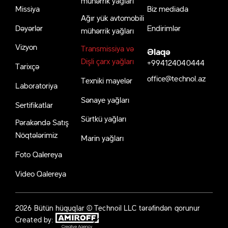
Missiya
Biz mediada
Ağır yük avtomobili
Dəyərlər
Endirimlər
mühərrik yağları
Vizyon
Transmissiya və
Əlaqə
Dişli çarx yağları
+994124040444
Tarixçə
office@technol.az
Texniki mayelər
Laboratoriya
Sənaye yağları
Sertifikatlar
Sürtkü yağları
Pərakəndə Satış
Nöqtələrimiz
Marin yağları
Foto Qalereya
Video Qalereya
2026 Bütün hüquqlar © Technoil LLC tərəfindən qorunur
Created by: