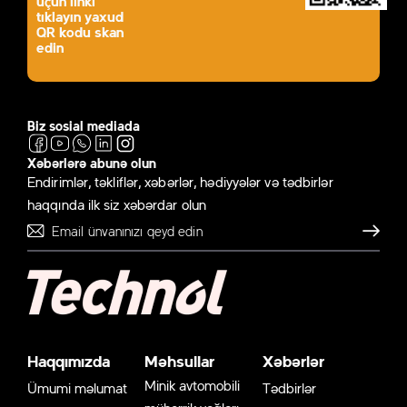
üçün linki
tıklayın yaxud
QR kodu skan
edin
Biz sosial mediada
Xəbərlərə abunə olun
Endirimlər, təkliflər, xəbərlər, hədiyyələr və tədbirlər
haqqında ilk siz xəbərdar olun
Göndər
Haqqımızda
Məhsullar
Xəbərlər
Minik avtomobili
Ümumi məlumat
Tədbirlər
mühərrik yağları