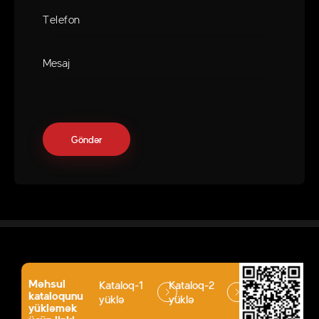
Məhsul
Kataloq-1
Kataloq-2
kataloqunu
yüklə
yüklə
yükləmək