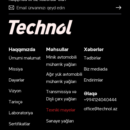
Göndər
Haqqımızda
Məhsullar
Xəbərlər
Minik avtomobili
Ümumi məlumat
Tədbirlər
mühərrik yağları
Missiya
Biz mediada
Ağır yük avtomobili
Dəyərlər
Endirimlər
mühərrik yağları
Vizyon
Transmissiya və
Əlaqə
Dişli çarx yağları
+994124040444
Tarixçə
office@technol.az
Texniki mayelər
Laboratoriya
Sənaye yağları
Sertifikatlar