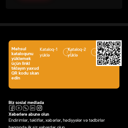
Məhsul
Kataloq-1
Kataloq-2
kataloqunu
yüklə
yüklə
yükləmək
üçün linki
tıklayın yaxud
QR kodu skan
edin
Biz sosial mediada
Xəbərlərə abunə olun
Endirimlər, təkliflər, xəbərlər, hədiyyələr və tədbirlər
haqqında ilk siz xəbərdar olun