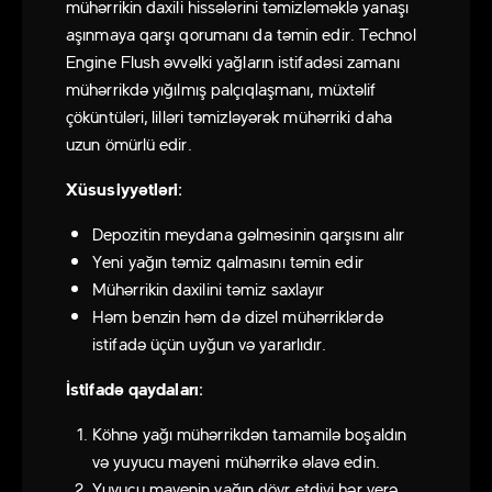
mühərrikin daxili hissələrini təmizləməklə yanaşı
aşınmaya qarşı qorumanı da təmin edir. Technol
Engine Flush əvvəlki yağların istifadəsi zamanı
mühərrikdə yığılmış palçıqlaşmanı, müxtəlif
çöküntüləri, lilləri təmizləyərək mühərriki daha
uzun ömürlü edir.
Xüsusiyyətləri:
Depozitin meydana gəlməsinin qarşısını alır
Yeni yağın təmiz qalmasını təmin edir
Mühərrikin daxilini təmiz saxlayır
Həm benzin həm də dizel mühərriklərdə
istifadə üçün uyğun və yararlıdır.
İstifadə qaydaları:
Köhnə yağı mühərrikdən tamamilə boşaldın
və yuyucu mayeni mühərrikə əlavə edin.
Yuyucu mayenin yağın dövr etdiyi hər yerə