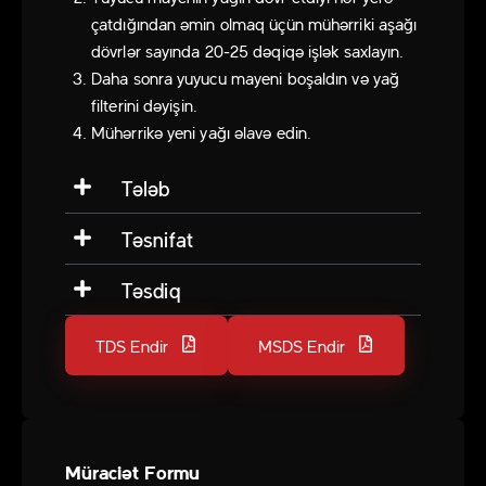
çatdığından əmin olmaq üçün mühərriki aşağı
dövrlər sayında 20-25 dəqiqə işlək saxlayın.
Daha sonra yuyucu mayeni boşaldın və yağ
filterini dəyişin.
Mühərrikə yeni yağı əlavə edin.
Tələb
Təsnifat
Təsdiq
TDS Endir
MSDS Endir
Müraciət Formu