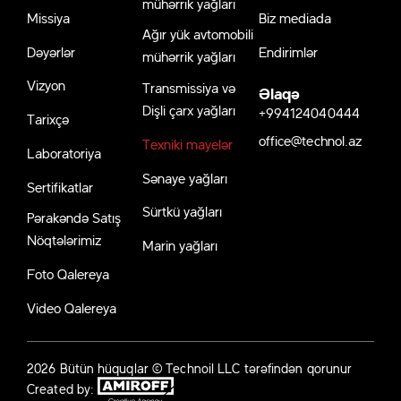
mühərrik yağları
Missiya
Biz mediada
Ağır yük avtomobili
Dəyərlər
Endirimlər
mühərrik yağları
Vizyon
Transmissiya və
Əlaqə
Dişli çarx yağları
+994124040444
Tarixçə
office@technol.az
Texniki mayelər
Laboratoriya
Sənaye yağları
Sertifikatlar
Sürtkü yağları
Pərakəndə Satış
Nöqtələrimiz
Marin yağları
Foto Qalereya
Video Qalereya
2026 Bütün hüquqlar © Technoil LLC tərəfindən qorunur
Created by: