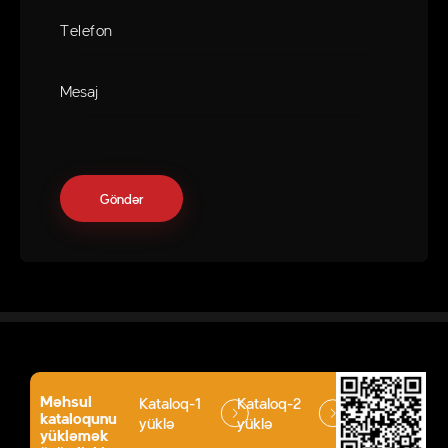
Məhsul
Kataloq-1
Kataloq-2
kataloqunu
yüklə
yüklə
yükləmək