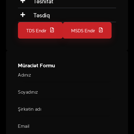
Təsnifat
Təsdiq
TDS Endir
MSDS Endir
Müraciət Formu