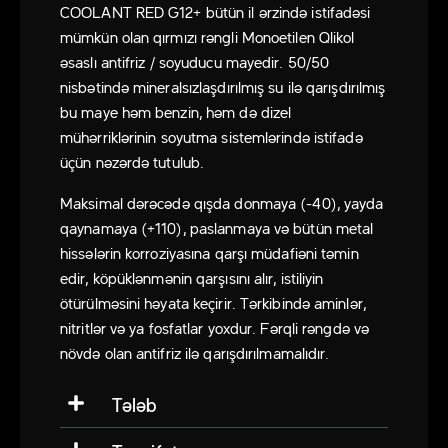
COOLANT RED G12+ bütün il ərzində istifadəsi
mümkün olan qırmızı rəngli Monoetilen Qlikol
əsaslı antifriz / soyuducu mayedir. 50/50
nisbətində mineralsızlaşdırılmış su ilə qarışdırılmış
bu maye həm benzin, həm də dizel
mühərriklərinin soyutma sistemlərində istifadə
üçün nəzərdə tutulub.
Maksimal dərəcədə qışda donmaya (-40), yayda
qaynamaya (+110), paslanmaya və bütün metal
hissələrin korroziyasına qarşı müdafiəni təmin
edir, köpüklənmənin qarşısını alır, istiliyin
ötürülməsini həyata keçirir. Tərkibində aminlər,
nitritlər və ya fosfatlar yoxdur. Fərqli rəngdə və
növdə olan antifriz ilə qarışdırılmamalıdır.
Tələb