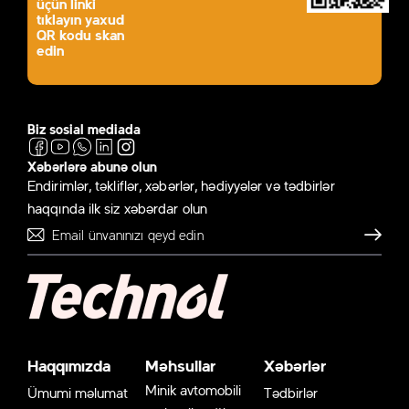
üçün linki
tıklayın yaxud
QR kodu skan
edin
Biz sosial mediada
Xəbərlərə abunə olun
Endirimlər, təkliflər, xəbərlər, hədiyyələr və tədbirlər
haqqında ilk siz xəbərdar olun
Göndər
Haqqımızda
Məhsullar
Xəbərlər
Minik avtomobili
Ümumi məlumat
Tədbirlər