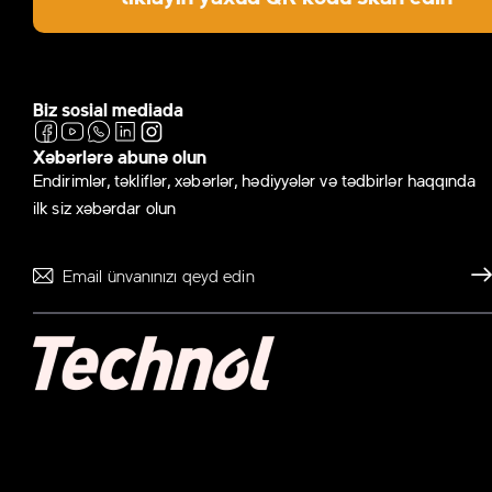
Biz sosial mediada
Xəbərlərə abunə olun
Endirimlər, təkliflər, xəbərlər, hədiyyələr və tədbirlər haqqında
ilk siz xəbərdar olun
Gönd