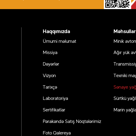
Haqqımızda
Məhsullar
Ümumi məlumat
Minik avtom
Missiya
Ağır yük av
Dəyərlər
Transmissiy
Vizyon
Texniki may
ər
Tarixçə
Sənaye yağ
Laboratoriya
Sürtkü yağl
Sertifikatlar
Marin yağla
Pərakəndə Satış Nöqtələrimiz
Foto Qalereya