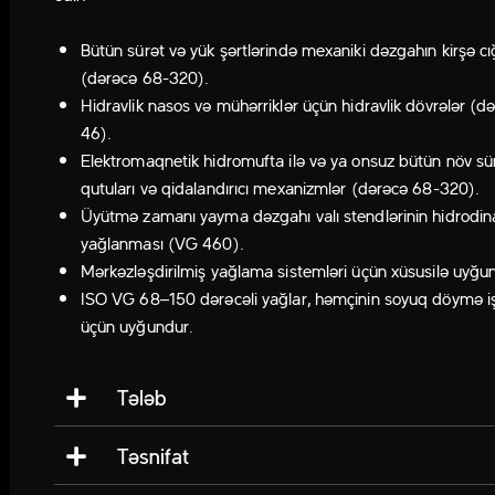
Bütün sürət və yük şərtlərində mexaniki dəzgahın kirşə cığ
(dərəcə 68-320).
Hidravlik nasos və mühərriklər üçün hidravlik dövrələr (d
46).
Elektromaqnetik hidromufta ilə və ya onsuz bütün növ sü
qutuları və qidalandırıcı mexanizmlər (dərəcə 68-320).
Üyütmə zamanı yayma dəzgahı valı stendlərinin hidrodi
yağlanması (VG 460).
Mərkəzləşdirilmiş yağlama sistemləri üçün xüsusilə uyğu
ISO VG 68–150 dərəcəli yağlar, həmçinin soyuq döymə iş
üçün uyğundur.
Tələb
Təsnifat