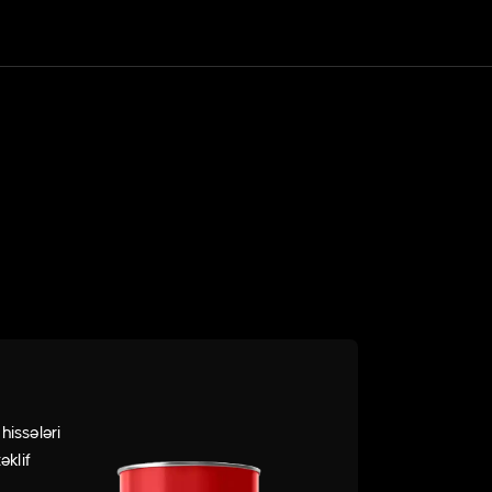
issələri
əklif