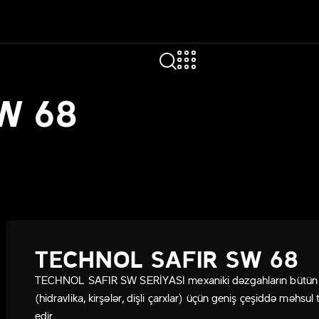
W 68
TECHNOL SAFIR SW 68
TECHNOL SAFIR SW SERİYASI mexaniki dəzgahların bütün h
(hidravlika, kirşələr, dişli çarxlar) üçün geniş çeşiddə məhsul t
edir.