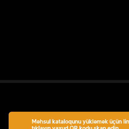
Məhsul kataloqunu yükləmək üçün lin
tıklayın yaxud QR kodu skan edin