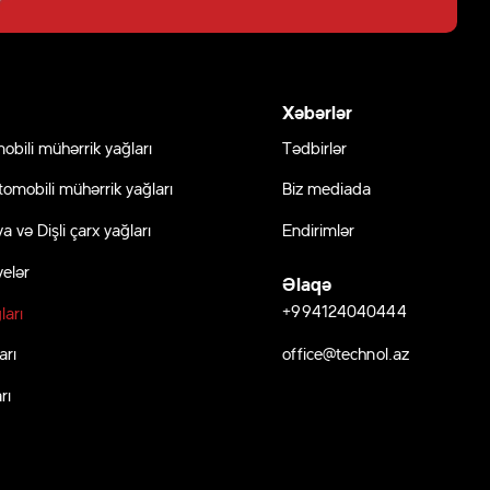
Xəbərlər
obili mühərrik yağları
Tədbirlər
tomobili mühərrik yağları
Biz mediada
a və Dişli çarx yağları
Endirimlər
elər
Əlaqə
+994124040444
ları
office@technol.az
arı
rı