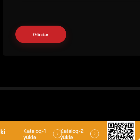
ki
Kataloq-1
Kataloq-2
yüklə
yüklə