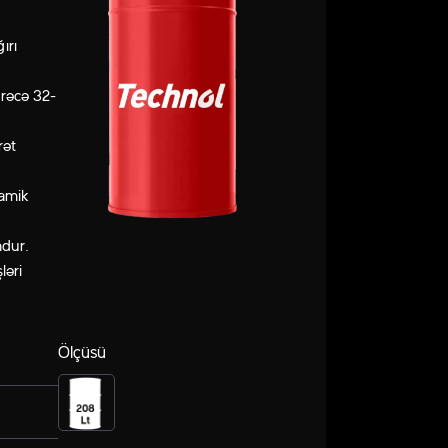
ırı
ərəcə 32-
rət
namik
ndur.
ləri
Ölçüsü