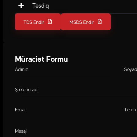
Təsdiq
TDS Endir
MSDS Endir
Müraciət Formu