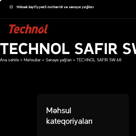
Yüksək keyfiyyətli mühərrik və sənaye yağları
TECHNOL SAFIR S
Ana səhifə
»
Məhsullar
»
Sənaye yağları
»
TECHNOL SAFIR SW 68
Məhsul
kateqoriyaları