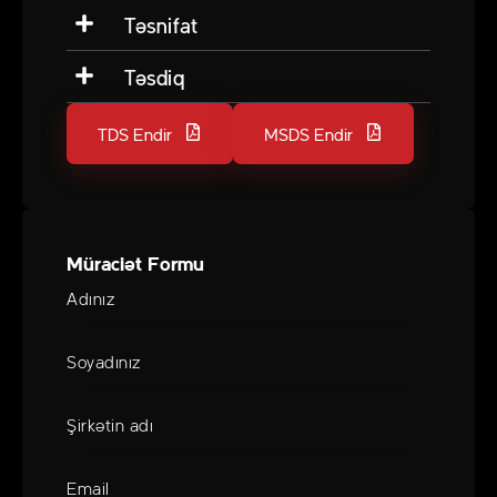
Təsnifat
Təsdiq
TDS Endir
MSDS Endir
Müraciət Formu