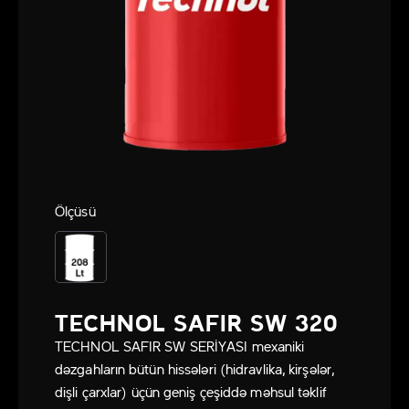
Ölçüsü
TECHNOL SAFIR SW 320
TECHNOL SAFIR SW SERİYASI mexaniki
dəzgahların bütün hissələri (hidravlika, kirşələr,
dişli çarxlar) üçün geniş çeşiddə məhsul təklif