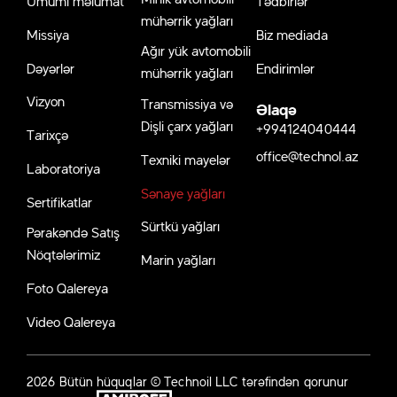
Ümumi məlumat
Tədbirlər
mühərrik yağları
Missiya
Biz mediada
Ağır yük avtomobili
Dəyərlər
Endirimlər
mühərrik yağları
Vizyon
Transmissiya və
Əlaqə
Dişli çarx yağları
+994124040444
Tarixçə
office@technol.az
Texniki mayelər
Laboratoriya
Sənaye yağları
Sertifikatlar
Sürtkü yağları
Pərakəndə Satış
Nöqtələrimiz
Marin yağları
Foto Qalereya
Video Qalereya
2026 Bütün hüquqlar © Technoil LLC tərəfindən qorunur