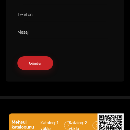
Məhsul
Kataloq-1
Kataloq-2
kataloqunu
yüklə
yüklə