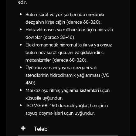
edir.
Bütün sürət və yük şərtlərində mexaniki
dəzgahın kirşə cığırı (dərəcə 68-320).
Hidravlik nasos və mühərriklər üçün hidravlik
dövrələr (dərəcə 32-46).
Elektromaqnetik hidromufta ilə və ya onsuz
bütün növ sürət qutuları və qidalandırıcı
mexanizmlər (dərəcə 68-320).
Üyütmə zamanı yayma dəzgahı valı
stendlərinin hidrodinamik yağlanması (VG
460).
Mərkəzləşdirilmiş yağlama sistemləri üçün
xüsusilə uyğundur.
ISO VG 68–150 dərəcəli yağlar, həmçinin
soyuq döymə işləri üçün uyğundur.
Tələb