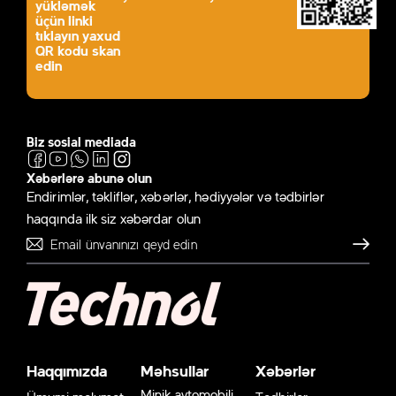
yükləmək
üçün linki
tıklayın yaxud
QR kodu skan
edin
Biz sosial mediada
Xəbərlərə abunə olun
Endirimlər, təkliflər, xəbərlər, hədiyyələr və tədbirlər
haqqında ilk siz xəbərdar olun
Göndər
Haqqımızda
Məhsullar
Xəbərlər
Minik avtomobili