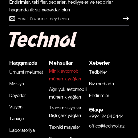
Endirimlər, təkliflər, xəbərlər, hədiyyələr və tədbirlər
haqqında ilk siz xəbərdar olun
Göndər
Haqqımızda
Məhsullar
Xəbərlər
Minik avtomobili
Ümumi məlumat
Tədbirlər
mühərrik yağları
Missiya
Biz mediada
Ağır yük avtomobili
Dəyərlər
Endirimlər
mühərrik yağları
Vizyon
Transmissiya və
Əlaqə
Dişli çarx yağları
+994124040444
Tarixçə
office@technol.az
Texniki mayelər
Laboratoriya