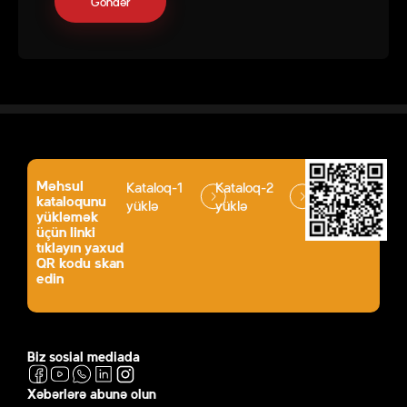
Məhsul
Kataloq-1
Kataloq-2
kataloqunu
yüklə
yüklə
yükləmək
üçün linki
tıklayın yaxud
QR kodu skan
edin
Biz sosial mediada
Xəbərlərə abunə olun