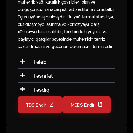
mühərrik yağı katalitik çeviriciləri olan və
qurğuşunsuz yanacaq istifadə edilən avtomobillər
üçün uyğunlaşdırılmışdır. Bu yağ termal stabilliyə,
oksidləşməyə, aşınma və korroziyaya qarşı
xüsusiyyətlərə malikdir, tərkibindəki yuyucu və
paylayıcı qatqılar sayəsində mühərrikin təmiz
saxlanılmasını və gücünün qorumasını təmin edir.
Tələb
Təsnifat
Təsdiq
TDS Endir
MSDS Endir