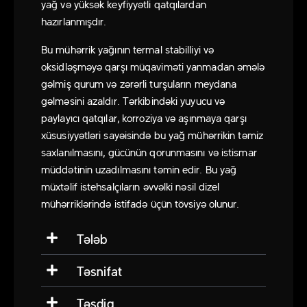
yağ və yüksək keyfiyyətli qatqılardan
hazırlanmışdır.
Bu mühərrik yağının termal stabilliyi və
oksidləşməyə qarşı müqaviməti yanmadan əmələ
gəlmiş qurum və zərərli turşuların meydana
gəlməsini azaldır. Tərkibindəki yuyucu və
paylayıcı qatqılar, korroziya və aşınmaya qarşı
xüsusiyyətləri sayəisində bu yağ mühərrikin təmiz
saxlanılmasını, gücünün qorunmasını və istismar
müddətinin uzadılmasını təmin edir. Bu yağ
müxtəlif istehsalçıların əvvəlki nəsil dizel
mühərriklərində istifadə üçün tövsiyə olunur.
Tələb
Təsnifat
Təsdiq