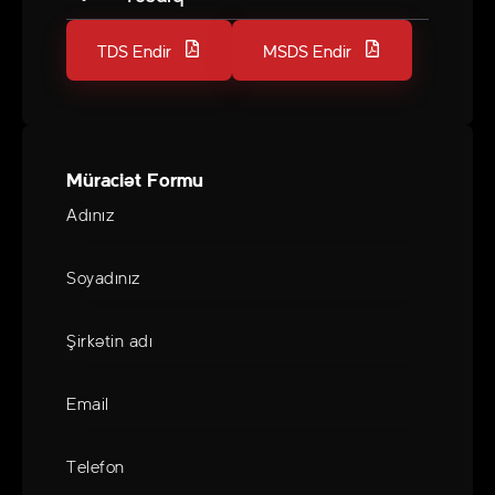
TDS Endir
MSDS Endir
Müraciət Formu