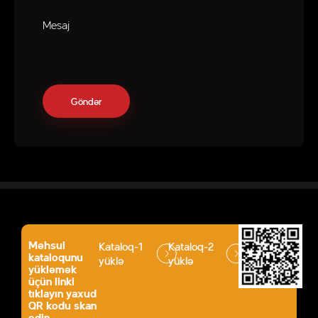
Məhsul
Kataloq-1
Kataloq-2
kataloqunu
yüklə
yüklə
yükləmək
üçün linki
tıklayın yaxud
QR kodu skan
edin