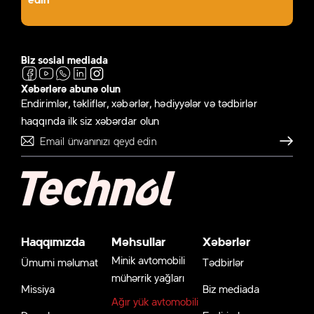
Biz sosial mediada
Xəbərlərə abunə olun
Endirimlər, təkliflər, xəbərlər, hədiyyələr və tədbirlər
haqqında ilk siz xəbərdar olun
Göndər
Haqqımızda
Məhsullar
Xəbərlər
Minik avtomobili
Ümumi məlumat
Tədbirlər
mühərrik yağları
Missiya
Biz mediada
Ağır yük avtomobili