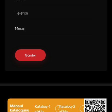
Məhsul
Kataloq-1
Kataloq-2
kataloqunu
yüklə
yüklə