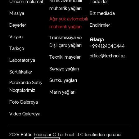
Ümumi məlumat
Tədbirlər
mühərrik yağları
Missiya
Biz mediada
Ağır yük avtomobili
Dəyərlər
Endirimlər
mühərrik yağları
Vizyon
Transmissiya və
Əlaqə
Dişli çarx yağları
+994124040444
Tarixçə
office@technol.az
Texniki mayelər
Laboratoriya
Sənaye yağları
Sertifikatlar
Sürtkü yağları
Pərakəndə Satış
Nöqtələrimiz
Marin yağları
Foto Qalereya
Video Qalereya
2026 Bütün hüquqlar © Technoil LLC tərəfindən qorunur