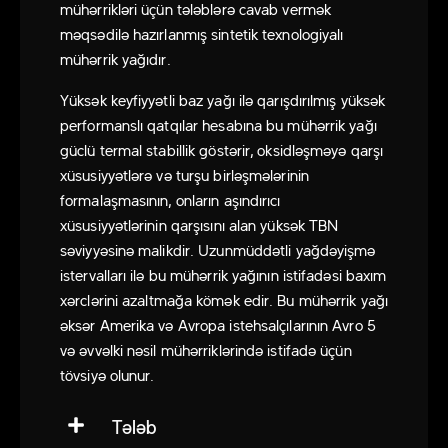
mühərrikləri üçün tələblərə cavab vermək
məqsədilə hazırlanmış sintetik texnologiyalı
mühərrik yağıdır.
Yüksək keyfiyyətli baz yağı ilə qarışdırılmış yüksək
performanslı qatqılar hesabına bu mühərrik yağı
güclü termal stabillik göstərir, oksidləşməyə qarşı
xüsusiyyətlərə və turşu birləşmələrinin
formalaşmasının, onların aşındırıcı
xüsusiyyətlərinin qarşısını alan yüksək TBN
səviyyəsinə malikdir. Uzunmüddətli yağdəyişmə
istervalları ilə bu mühərrik yağının istifadəsi baxım
xərclərini azaltmağa kömək edir. Bu mühərrik yağı
əksər Amerika və Avropa istehsalçılarının Avro 5
və əvvəlki nəsil mühərriklərində istifadə üçün
tövsiyə olunur.
Tələb