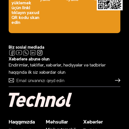
yükləmək
üçün linki
tıklayın yaxud
QR kodu skan
edin
Biz sosial mediada
Xəbərlərə abunə olun
Endirimlər, təkliflər, xəbərlər, hədiyyələr və tədbirlər
haqqında ilk siz xəbərdar olun
Göndər
Haqqımızda
Məhsullar
Xəbərlər
Minik avtomobili