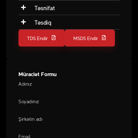
Təsnifat
Təsdiq
TDS Endir
MSDS Endir
Müraciət Formu